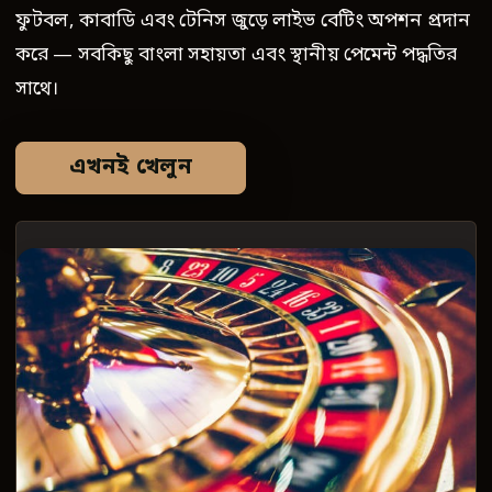
ফুটবল, কাবাডি এবং টেনিস জুড়ে লাইভ বেটিং অপশন প্রদান
করে — সবকিছু বাংলা সহায়তা এবং স্থানীয় পেমেন্ট পদ্ধতির
সাথে।
এখনই খেলুন