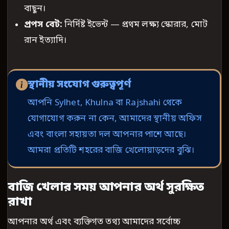
বাছুন।
প্রপস বেট:
নির্দিষ্ট ইভেন্ট — প্রথম লক্ষ্য স্কোরার, মোট
রান ইত্যাদি।
স্থানীয় সংযোগ গুরুত্বপূর্ণ
আপনি Sylhet, Khulna বা Rajshahi থেকে
যোগাযোগ করুন না কেন, আমাদের স্থানীয় অফিস
এবং বাংলা সহায়তা দল আপনার পাশে আছে।
আমরা প্রতিটি শহরের বাজি খেলোয়াড়দের বুঝি।
বাজি খেলার সময় আপনার অর্থ সুরক্ষিত
রাখা
আপনার অর্থ এবং ব্যক্তিগত তথ্য আমাদের সর্বোচ্চ