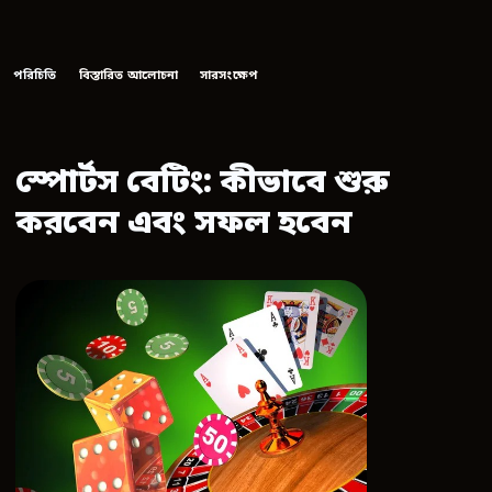
পরিচিতি
বিস্তারিত আলোচনা
সারসংক্ষেপ
স্পোর্টস বেটিং: কীভাবে শুরু
করবেন এবং সফল হবেন