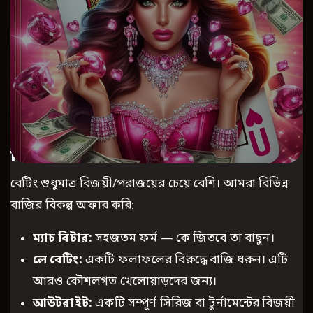
আমাদের প্ল্যাটফর্ম কীভাবে কাজ করে তার একটি ধাপে ধাপে
দৃশ্যমান গাইড — নিবন্ধন থেকে প্রথম জয় পর্যন্ত।
বিভিন্ন বাজির ধরন বোঝা
বেটিং শুধুমাত্র বিজয়ী/পরাজয়ের চেয়ে বেশি। আমরা বিভিন্ন
বাজির বিকল্প অফার করি:
ম্যাচ বিটার:
সহজতম ফর্ম — কে জিতবে তা বাছুন।
লে বেটিং:
একটি ফলাফলের বিরুদ্ধে বাজি ধরুন। এটি
আরও কৌশলগত খেলোয়াড়দের জন্য।
আউটরাইট:
একটি সম্পূর্ণ সিরিজ বা টুর্নামেন্টের বিজয়ী