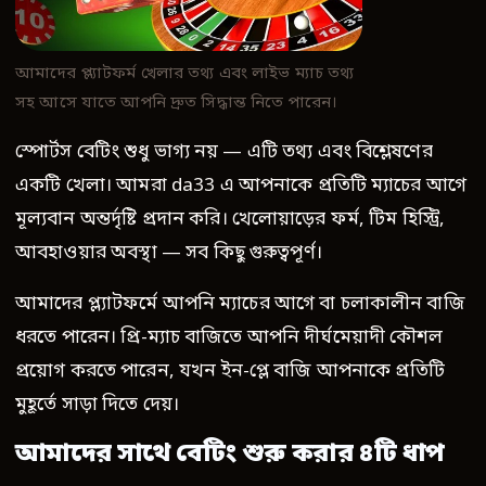
আমাদের প্ল্যাটফর্ম খেলার তথ্য এবং লাইভ ম্যাচ তথ্য
সহ আসে যাতে আপনি দ্রুত সিদ্ধান্ত নিতে পারেন।
স্পোর্টস বেটিং শুধু ভাগ্য নয় — এটি তথ্য এবং বিশ্লেষণের
একটি খেলা। আমরা da33 এ আপনাকে প্রতিটি ম্যাচের আগে
মূল্যবান অন্তর্দৃষ্টি প্রদান করি। খেলোয়াড়ের ফর্ম, টিম হিস্ট্রি,
আবহাওয়ার অবস্থা — সব কিছু গুরুত্বপূর্ণ।
আমাদের প্ল্যাটফর্মে আপনি ম্যাচের আগে বা চলাকালীন বাজি
ধরতে পারেন। প্রি-ম্যাচ বাজিতে আপনি দীর্ঘমেয়াদী কৌশল
প্রয়োগ করতে পারেন, যখন ইন-প্লে বাজি আপনাকে প্রতিটি
মুহূর্তে সাড়া দিতে দেয়।
আমাদের সাথে বেটিং শুরু করার ৪টি ধাপ