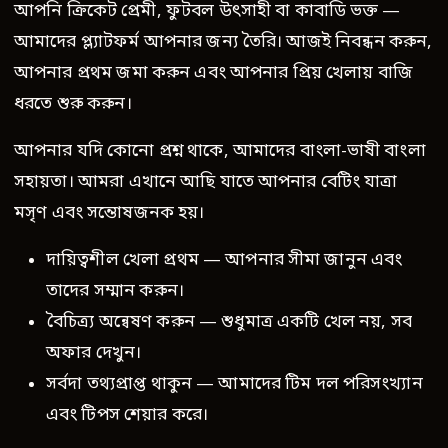
আপনি ক্রিকেট প্রেমী, ফুটবল উৎসাহী বা কাবাডি ভক্ত —
আমাদের প্ল্যাটফর্ম আপনার জন্য তৈরি। আজই নিবন্ধন করুন,
আপনার প্রথম জমা করুন এবং আপনার প্রিয় খেলায় বাজি
ধরতে শুরু করুন।
আপনার যদি কোনো প্রশ্ন থাকে, আমাদের বাংলা-ভাষী বাংলা
সহায়তা। আমরা এখানে আছি যাতে আপনার বেটিং যাত্রা
মসৃণ এবং সন্তোষজনক হয়।
দায়িত্বশীল খেলা প্রথম — আপনার সীমা জানুন এবং
তাদের সম্মান করুন।
বৈচিত্র্য অন্বেষণ করুন — শুধুমাত্র একটি খেল নয়, সব
অফার দেখুন।
সর্বদা তথ্যপ্রাপ্ত থাকুন — আমাদের টিম দল পরিসংখ্যান
এবং টিপস শেয়ার করে।