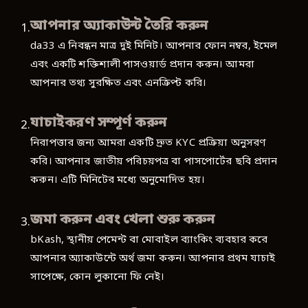
আপনার অ্যাকাউন্ট তৈরি করুন
da33 এ নিবন্ধন মাত্র দুই মিনিট। আপনার ফোন নম্বর, ইমেল
এবং একটি শক্তিশালী পাসওয়ার্ড প্রদান করুন। আমরা
আপনার তথ্য সুরক্ষিত এবং এনক্রিপ্ট করি।
যাচাইকরণ সম্পূর্ণ করুন
নিরাপত্তার জন্য আমরা একটি দ্রুত KYC প্রক্রিয়া অনুসরণ
করি। আপনার জাতীয় পরিচয়পত্র বা পাসপোর্টের ছবি প্রদান
করুন। এটি মিনিটের মধ্যে অনুমোদিত হয়।
জমা করুন এবং খেলা শুরু করুন
bKash, স্থানীয় পেমেন্ট বা মোবাইল ব্যাংকিং ব্যবহার করে
আপনার অ্যাকাউন্টে অর্থ জমা করুন। আপনার প্রথম যাচাই
সাপেক্ষে, কোন লুকানো ফি নেই।