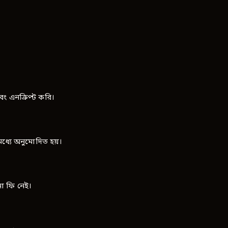
ং এনক্রিপ্ট করি।
মধ্যে অনুমোদিত হয়।
নো ফি নেই।