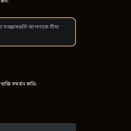
করুন।
লা সরঞ্জামগুলি আপনাকে সীমা
ে বাজি সমর্থন করি।