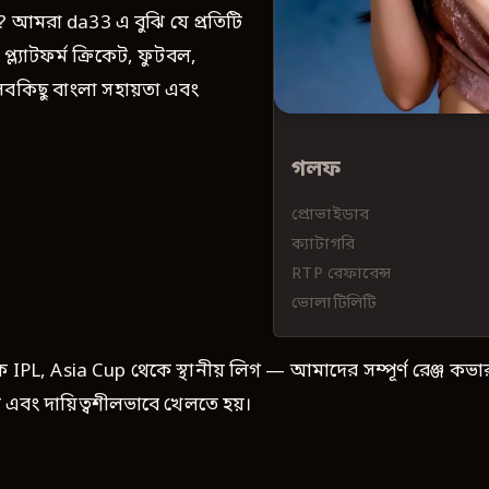
? আমরা da33 এ বুঝি যে প্রতিটি
্ল্যাটফর্ম ক্রিকেট, ফুটবল,
বকিছু বাংলা সহায়তা এবং
গলফ
প্রোভাইডার
ক্যাটাগরি
RTP রেফারেন্স
ভোলাটিলিটি
 IPL, Asia Cup থেকে স্থানীয় লিগ — আমাদের সম্পূর্ণ রেঞ্জ ক
় এবং দায়িত্বশীলভাবে খেলতে হয়।