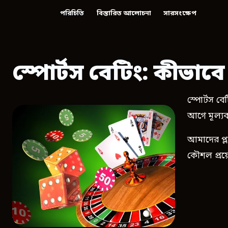
পরিচিতি
বিস্তারিত আলোচনা
সারসংক্ষেপ
স্পোর্টস বেটিং: কীভা
স্পোর্টস ব
আগে মূল্যবান
আমাদের প্ল
কৌশল প্রয়