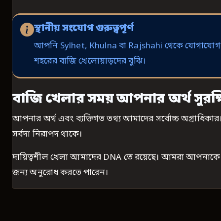
স্থানীয় সংযোগ গুরুত্বপূর্ণ
আপনি Sylhet, Khulna বা Rajshahi থেকে যোগাযোগ 
শহরের বাজি খেলোয়াড়দের বুঝি।
বাজি খেলার সময় আপনার অর্থ সুরক্
আপনার অর্থ এবং ব্যক্তিগত তথ্য আমাদের সর্বোচ্চ অগ্রাধিক
সর্বদা নিরাপদ থাকে।
দায়িত্বশীল খেলা আমাদের DNA তে রয়েছে। আমরা আপনাকে দ
জন্য অনুরোধ করতে পারেন।