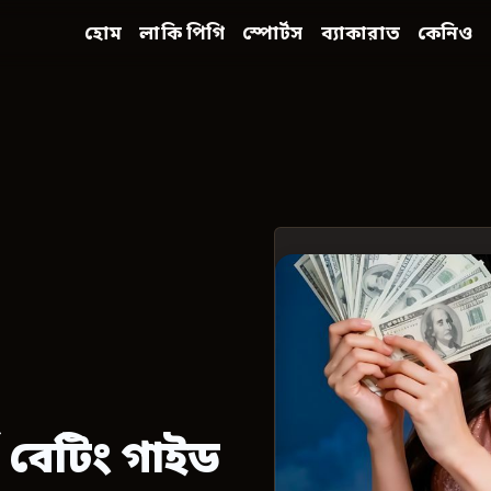
হোম
লাকি পিগি
স্পোর্টস
ব্যাকারাত
কেনিও
ণ বেটিং গাইড