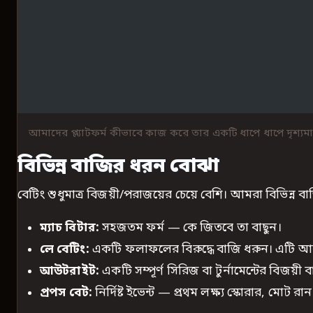
আমাদের প্ল্যাটফর্ম কীভাবে কাজ করে তার একটি ধাপে ধাপে দৃশ্যমান
বিভিন্ন বাজির ধরন বোঝা
বেটিং শুধুমাত্র বিজয়ী/পরাজয়ের চেয়ে বেশি। আমরা বিভিন্ন 
ম্যাচ বিটার:
সহজতম ফর্ম — কে জিতবে তা বাছুন।
লে বেটিং:
একটি ফলাফলের বিরুদ্ধে বাজি ধরুন। এটি 
আউটরাইট:
একটি সম্পূর্ণ সিরিজ বা টুর্নামেন্টের বিজয়ী ব
প্রপস বেট:
নির্দিষ্ট ইভেন্ট — প্রথম লক্ষ্য স্কোরার, মোট রান