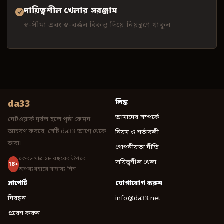
দায়িত্বশীল খেলার সরঞ্জাম
স্ব-সীমা এবং স্ব-বর্জন বিকল্প দিয়ে নিয়ন্ত্রণে থাকুন
da33
লিঙ্ক
আমাদের সম্পর্কে
নেটওয়ার্ক দুর্বল হলে পৃষ্ঠা কেমন
আচরণ করবে, সেটি da33 আগে থেকে
নিয়ম ও শর্তাবলী
ভাবা।
গোপনীয়তা নীতি
কেবলমাত্র ১৮ বছরের উপরে।
দায়িত্বশীল খেলা
18+
অপব্যবহারে সাহায্য নিন।
সাপোর্ট
যোগাযোগ করুন
নিবন্ধন
info@da33.net
প্রবেশ করুন