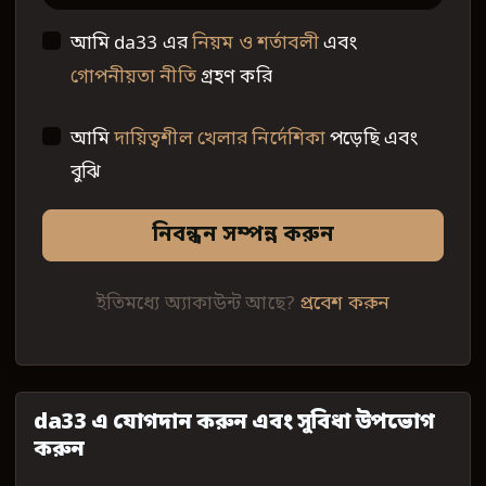
আমি da33 এর
নিয়ম ও শর্তাবলী
এবং
গোপনীয়তা নীতি
গ্রহণ করি
আমি
দায়িত্বশীল খেলার নির্দেশিকা
পড়েছি এবং
বুঝি
নিবন্ধন সম্পন্ন করুন
ইতিমধ্যে অ্যাকাউন্ট আছে?
প্রবেশ করুন
da33 এ যোগদান করুন এবং সুবিধা উপভোগ
করুন