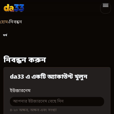
da33
হোম
›
নিবন্ধন
ফর্ম
নিবন্ধন করুন
da33 এ একটি অ্যাকাউন্ট খুলুন
ইউজারনেম
৪-২০ অক্ষর, অক্ষর এবং সংখ্যা