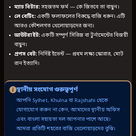
ম্যাচ বিটার:
সহজতম ফর্ম — কে জিতবে তা বাছুন।
লে বেটিং:
একটি ফলাফলের বিরুদ্ধে বাজি ধরুন। এটি
আরও কৌশলগত খেলোয়াড়দের জন্য।
আউটরাইট:
একটি সম্পূর্ণ সিরিজ বা টুর্নামেন্টের বিজয়ী
বাছুন।
প্রপস বেট:
নির্দিষ্ট ইভেন্ট — প্রথম লক্ষ্য স্কোরার, মোট
রান ইত্যাদি।
স্থানীয় সংযোগ গুরুত্বপূর্ণ
আপনি Sylhet, Khulna বা Rajshahi থেকে
যোগাযোগ করুন না কেন, আমাদের স্থানীয় অফিস
এবং বাংলা সহায়তা দল আপনার পাশে আছে।
আমরা প্রতিটি শহরের বাজি খেলোয়াড়দের বুঝি।