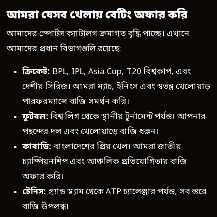
আমরা যেসব খেলায় বেটিং অফার করি
আমাদের স্পোর্টস ক্যাটালগ ক্রমাগত বৃদ্ধি পাচ্ছে। এখানে
আমাদের প্রধান বিভাগগুলি রয়েছে:
ক্রিকেট:
BPL, IPL, Asia Cup, T20 বিশ্বকাপ, এবং
দেশীয় সিরিজ। আমরা ম্যাচ, ইনিংস এবং স্বতন্ত্র খেলোয়াড়
পারফরম্যান্সে বাজি সমর্থন করি।
ফুটবল:
বিশ্ব লিগ থেকে স্থানীয় টুর্নামেন্ট পর্যন্ত। আপনার
পছন্দের দল এবং খেলোয়াড়ে বাজি ধরুন।
কাবাডি:
বাংলাদেশের প্রিয় খেল। আমরা জাতীয়
চ্যাম্পিয়নশিপ এবং আঞ্চলিক প্রতিযোগিতায় বাজি
অফার করি।
টেনিস:
গ্র্যান্ড স্ল্যাম থেকে ATP চ্যালেঞ্জার পর্যন্ত, সব স্তরে
বাজি উপলব্ধ।