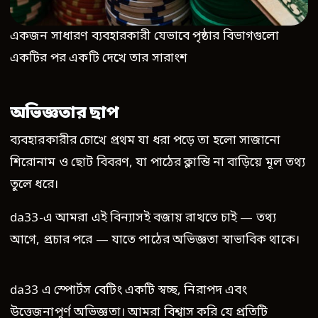
একজন সাধারণ ব্যবহারকারী যেভাবে পৃষ্ঠার বিভাগগুলো
একটির পর একটি দেখে তার সারাংশ
অভিজ্ঞতার ছাপ
ব্যবহারকারীর চোখে প্রথম যা ধরা পড়ে তা হলো সাজানো
শিরোনাম ও ছোট বিবরণ, যা পাঠের ক্লান্তি না বাড়িয়ে মূল তথ্য
তুলে ধরে।
da33-এ আমরা এই বিন্যাসই বজায় রাখতে চাই — তথ্য
আগে, প্রচার পরে — যাতে পাঠের অভিজ্ঞতা স্বাভাবিক থাকে।
da33 এ স্পোর্টস বেটিং একটি স্বচ্ছ, নিরাপদ এবং
উত্তেজনাপূর্ণ অভিজ্ঞতা। আমরা বিশ্বাস করি যে প্রতিটি