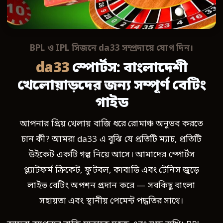
BPL ও IPL সিজনে da33 সম্প্রদায়ে যোগ দিন।
da33
স্পোর্টস: বাংলাদেশী
খেলোয়াড়দের জন্য সম্পূর্ণ বেটিং
গাইড
আপনার প্রিয় খেলায় বাজি ধরে রোমাঞ্চ অনুভব করতে
চান কী? আমরা da33 এ বুঝি যে প্রতিটি ম্যাচ, প্রতিটি
উইকেট একটি গল্প নিয়ে আসে। আমাদের স্পোর্টস
প্ল্যাটফর্ম ক্রিকেট, ফুটবল, কাবাডি এবং টেনিস জুড়ে
লাইভ বেটিং অপশন প্রদান করে — সবকিছু বাংলা
সহায়তা এবং স্থানীয় পেমেন্ট পদ্ধতির সাথে।