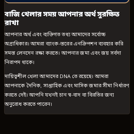
বাজি খেলার সময় আপনার অর্থ সুরক্ষিত
রাখা
আপনার অর্থ এবং ব্যক্তিগত তথ্য আমাদের সর্বোচ্চ
অগ্রাধিকার। আমরা ব্যাংক-স্তরের এনক্রিপশন ব্যবহার করি
সমস্ত লেনদেন রক্ষা করতে। আপনার জমা এবং জয় সর্বদা
নিরাপদ থাকে।
দায়িত্বশীল খেলা আমাদের DNA তে রয়েছে। আমরা
আপনাকে দৈনিক, সাপ্তাহিক এবং মাসিক জমার সীমা নির্ধারণ
করতে দেই। আপনি যখনই চান স্ব-বাদ বা বিরতির জন্য
অনুরোধ করতে পারেন।