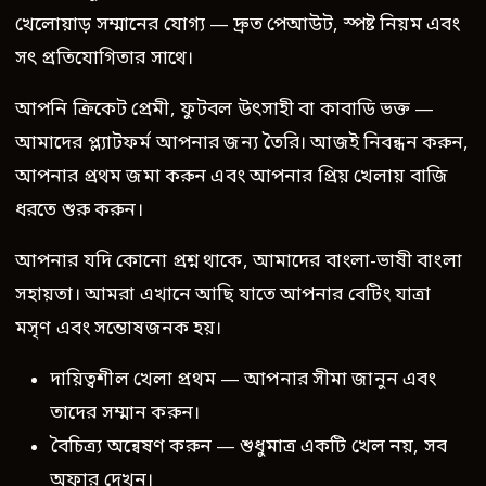
খেলোয়াড় সম্মানের যোগ্য — দ্রুত পেআউট, স্পষ্ট নিয়ম এবং
সৎ প্রতিযোগিতার সাথে।
আপনি ক্রিকেট প্রেমী, ফুটবল উৎসাহী বা কাবাডি ভক্ত —
আমাদের প্ল্যাটফর্ম আপনার জন্য তৈরি। আজই নিবন্ধন করুন,
আপনার প্রথম জমা করুন এবং আপনার প্রিয় খেলায় বাজি
ধরতে শুরু করুন।
আপনার যদি কোনো প্রশ্ন থাকে, আমাদের বাংলা-ভাষী বাংলা
সহায়তা। আমরা এখানে আছি যাতে আপনার বেটিং যাত্রা
মসৃণ এবং সন্তোষজনক হয়।
দায়িত্বশীল খেলা প্রথম — আপনার সীমা জানুন এবং
তাদের সম্মান করুন।
বৈচিত্র্য অন্বেষণ করুন — শুধুমাত্র একটি খেল নয়, সব
অফার দেখুন।